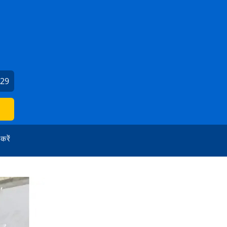
529
 करें