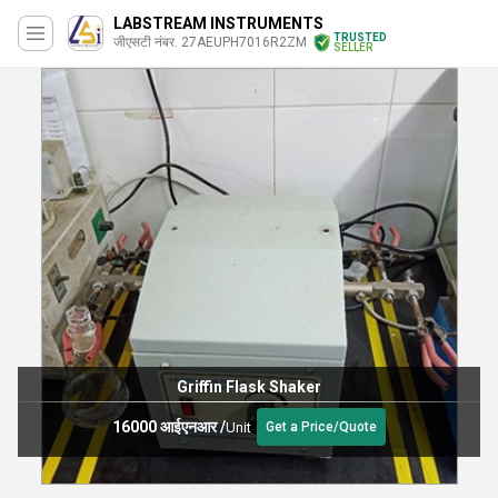
LABSTREAM INSTRUMENTS
TRUSTED
जीएसटी नंबर. 27AEUPH7016R2ZM
SELLER
Griffin Flask Shaker
16000 आईएनआर
/
Unit
Get a Price/Quote