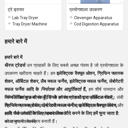
ट्रे ड्रायर
प्रयोगशाला उपकरण
Lab Tray Dryer
Clevenger Apparatus
Tray Dryer Machine
Cod Digestion Apparatus
हमारे बारे में
हमारे बारे में
धीरज ट्रेडर्स
उन ग्राहकों के लिए सबसे अच्छा गंतव्य है जो प्रयोगशाला के
उपकरण खरीदना चाहते हैं। हम
इलेक्ट्रिक वैक्यूम ओवन, ग्रिफिन फ्लास्क
शेकर, ऑर्बिटल शेकर, लैब मफल फर्नेस, इलेक्ट्रिक मफल फर्नेस,
लेबोरेटरी
मफल फर्नेस
आदि के
निर्यातक
और
आपूर्तिकर्ता
हैं,
हम शीर्ष पायदान और
नवीन विनिर्माण फर्मों से जुड़े हैं जो हमें बेहतरीन उत्पाद प्रदान करते हैं। लंबी
निम्नलिखित कुछ कारक हैं जिनके कारण ग्राहकों द्वारा
ऑर्बिटल शेकर,
सेवा जीवन, मजबूत डिजाइन, आसान उपयोग, उच्च शक्ति, दरार प्रतिरोध और
ग्रिफिन फ्लास्क शेकर,
लेबोरेटरी मफल
फर्नेस, इलेक्ट्रिक वैक्यूम ओवन,
हल्के वजन जैसी विशेषताएं हमारे उत्पादों
आदि
जैसे उत्पादों के लिए व्यावसायिक सौदे करने के लिए हमें चुना जाता है:
को बाजार में लोकप्रिय बनाती हैं।
सख्त गुणवत्ता मानक