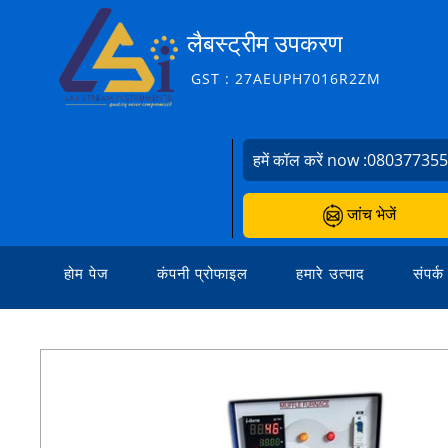
लैबस्ट्रीम उपकरण
GST : 27AEUPH7016R2ZM
हमें कॉल करें now :
08037735
जांच भेजें
होम पेज
कंपनी प्रोफाइल
हमारे उत्पाद
संपर्क