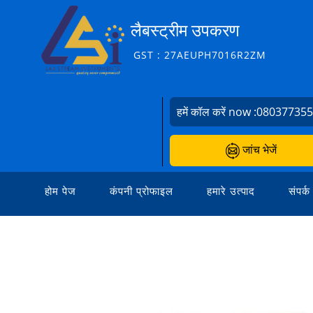
लैबस्ट्रीम उपकरण
GST : 27AEUPH7016R2ZM
हमें कॉल करें now :
08037735
जांच भेजें
होम पेज
कंपनी प्रोफाइल
हमारे उत्पाद
संपर्क