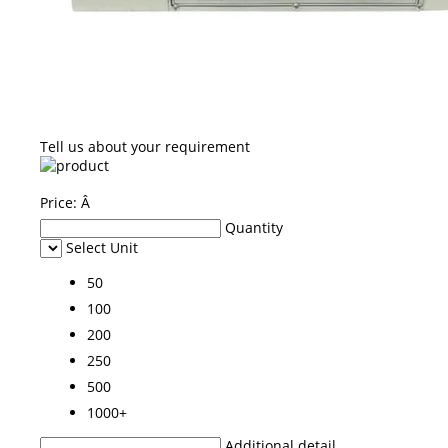
Tell us about your requirement
Price:
Â
Quantity
Select Unit
50
100
200
250
500
1000+
Additional detail